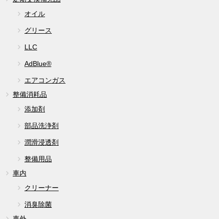
オイル
グリース
LLC
AdBlue®
エアコンガス
整備消耗品
添加剤
部品洗浄剤
潤滑浸透剤
整備用品
車内
クリーナー
消臭除菌
車外