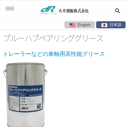
English
日本語
コ
ブルーハブベアリンググリース
ン
テ
トレーラーなどの車軸用高性能グリース
ン
ツ
へ
ス
キ
ッ
プ