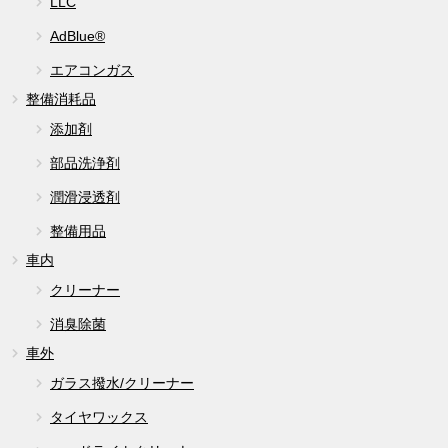
LLC
AdBlue®
エアコンガス
整備消耗品
添加剤
部品洗浄剤
潤滑浸透剤
整備用品
車内
クリーナー
消臭除菌
車外
ガラス撥水/クリーナー
タイヤワックス