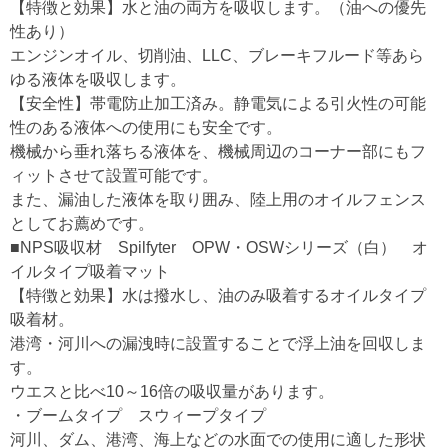
【特徴と効果】水と油の両方を吸収します。（油への優先
性あり）
エンジンオイル、切削油、LLC、ブレーキフルード等あら
ゆる液体を吸収します。
【安全性】帯電防止加工済み。静電気による引火性の可能
性のある液体への使用にも安全です。
機械から垂れ落ちる液体を、機械周辺のコーナー部にもフ
ィットさせて設置可能です。
また、漏油した液体を取り囲み、陸上用のオイルフェンス
としてお薦めです。
■NPS吸収材 Spilfyter OPW・OSWシリーズ（白） オ
イルタイプ吸着マット
【特徴と効果】水は撥水し、油のみ吸着するオイルタイプ
吸着材。
港湾・河川への漏洩時に設置することで浮上油を回収しま
す。
ウエスと比べ10～16倍の吸収量があります。
・ブームタイプ スウィープタイプ
河川、ダム、港湾、海上などの水面での使用に適した形状