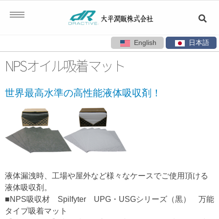
English
日本語
コ
NPSオイル吸着マット
ン
テ
世界最高水準の高性能液体吸収剤！
ン
ツ
へ
ス
キ
ッ
プ
液体漏洩時、工場や屋外など様々なケースでご使用頂ける
液体吸収剤。
■NPS吸収材 Spilfyter UPG・USGシリーズ（黒） 万能
タイプ吸着マット