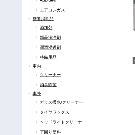
AdBlue®
エアコンガス
整備消耗品
添加剤
部品洗浄剤
潤滑浸透剤
整備用品
C
車内
クリーナー
消臭除菌
車外
ガラス撥水/クリーナー
タイヤワックス
ヘッドライトクリーナー
下回り塗料