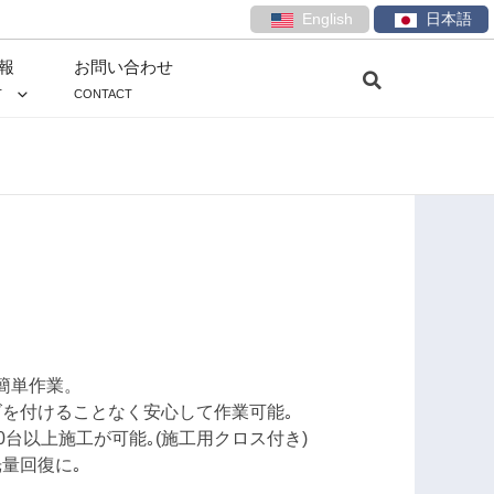
English
日本語
報
お問い合わせ
T
CONTACT
簡単作業。
ズを付けることなく安心して作業可能｡
0台以上施工が可能｡(施工用クロス付き)
量回復に｡