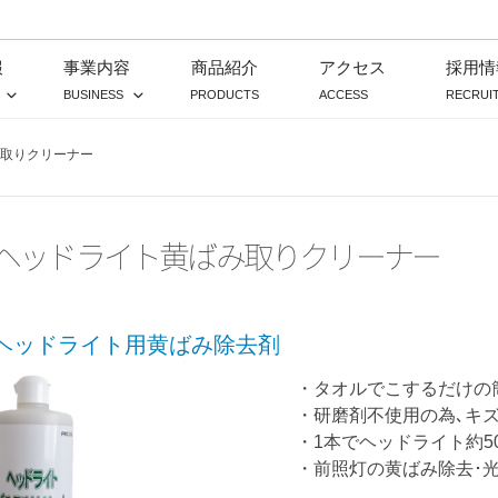
報
事業内容
商品紹介
アクセス
採用情
BUSINESS
PRODUCTS
ACCESS
RECRUI
取りクリーナー
ヘッドライト黄ばみ取りクリーナー
ヘッドライト用黄ばみ除去剤
・タオルでこするだけの
・研磨剤不使用の為､キ
・1本でヘッドライト約5
・前照灯の黄ばみ除去･光