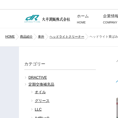
コ
ホーム
企業情
ン
HOME
COMPANY
テ
ン
HOME
商品紹介
車外
ヘッドライトクリーナー
ヘッドライト黄ばみ
ツ
へ
ス
キ
ッ
カテゴリー
プ
DRACTIVE
定期交換補充品
オイル
グリース
LLC