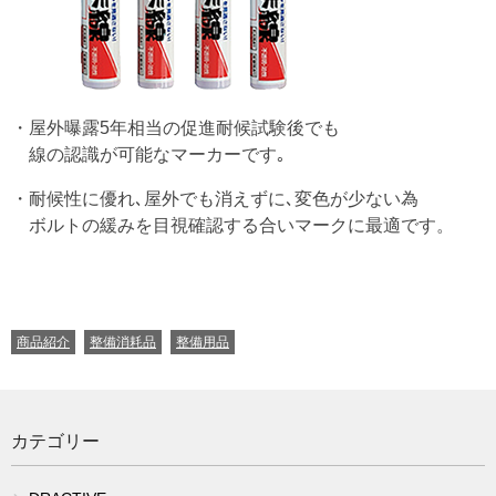
・屋外曝露5年相当の促進耐候試験後でも
線の認識が可能なマーカーです｡
・耐候性に優れ､屋外でも消えずに､変色が少ない為
ボルトの緩みを目視確認する合いマークに最適です。
CATEGORIES
商品紹介
整備消耗品
整備用品
カテゴリー