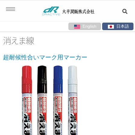
English
日本語
コ
消えま線
ン
テ
超耐候性合いマーク用マーカー
ン
ツ
へ
ス
キ
ッ
プ