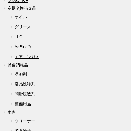
DRACTIVE
定期交換補充品
オイル
グリース
LLC
AdBlue®
エアコンガス
整備消耗品
添加剤
部品洗浄剤
潤滑浸透剤
整備用品
車内
クリーナー
消臭除菌