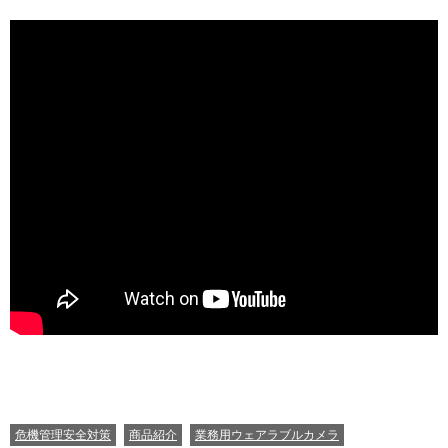
CATEGORIES
危機管理安全対策
商品紹介
業務用ウェアラブルカメラ