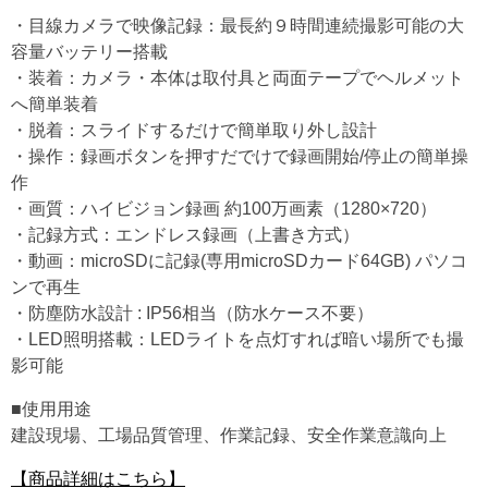
・目線カメラで映像記録：最長約９時間連続撮影可能の大
容量バッテリー搭載
・装着：カメラ・本体は取付具と両面テープでヘルメット
へ簡単装着
・脱着：スライドするだけで簡単取り外し設計
・操作：録画ボタンを押すだでけで録画開始/停止の簡単操
作
・画質：ハイビジョン録画 約100万画素（1280×720）
・記録方式：エンドレス録画（上書き方式）
・動画：microSDに記録(専用microSDカード64GB) パソコ
ンで再生
・防塵防水設計 : IP56相当（防水ケース不要）
・LED照明搭載：LEDライトを点灯すれば暗い場所でも撮
影可能
■使用用途
建設現場、工場品質管理、作業記録、安全作業意識向上
【商品詳細はこちら】