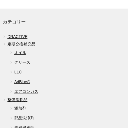
カテゴリー
DRACTIVE
定期交換補充品
オイル
グリース
LLC
AdBlue®
エアコンガス
整備消耗品
添加剤
部品洗浄剤
潤滑浸透剤