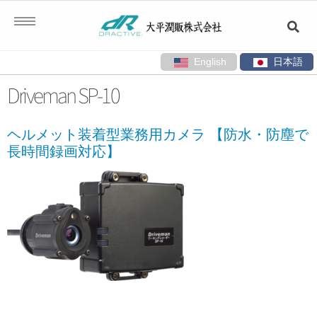
English
日本語
コ
Driveman SP-10
ン
テ
ヘルメット装着型業務用カメラ 【防水・防塵で
ン
長時間録画対応】
ツ
へ
ス
キ
ッ
プ