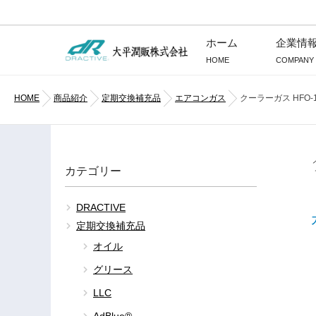
コ
ホーム
企業情
ン
HOME
COMPANY
テ
ン
HOME
商品紹介
定期交換補充品
エアコンガス
クーラーガス HFO-1
ツ
へ
ス
キ
ッ
カテゴリー
プ
DRACTIVE
定期交換補充品
オイル
グリース
LLC