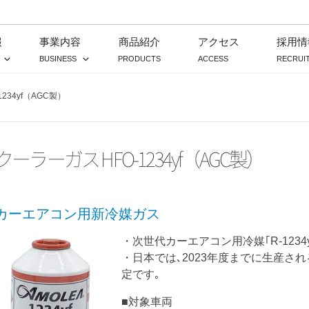
報
事業内容
商品紹介
アクセス
採用情
BUSINESS
PRODUCTS
ACCESS
RECRUI
234yf（AGC製）
クーラーガス HFO-1234yf（AGC製）
カーエアコン用新冷媒ガス
・次世代カーエアコン用冷媒｢R-1234y
・日本では､2023年度までに生産される
定です｡
■対象車両