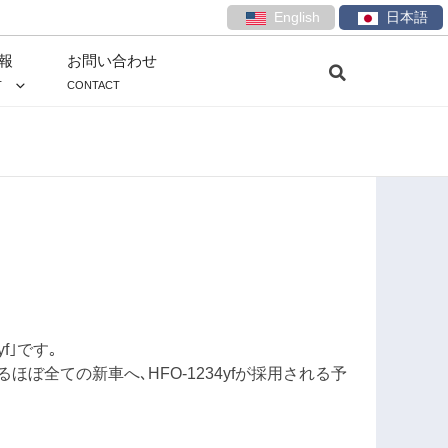
English
日本語
報
お問い合わせ
T
CONTACT
f｣です｡
ほぼ全ての新車へ､HFO-1234yfが採用される予