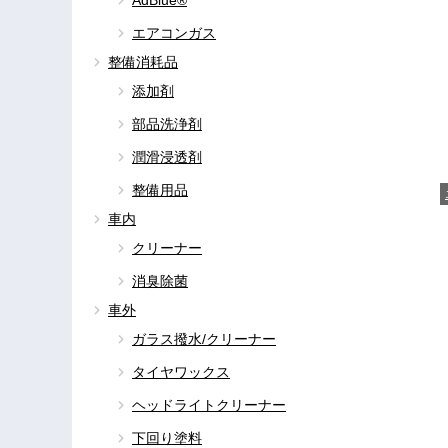
AdBlue®
エアコンガス
整備消耗品
添加剤
部品洗浄剤
潤滑浸透剤
整備用品
C
車内
クリーナー
消臭除菌
車外
ガラス撥水/クリーナー
タイヤワックス
ヘッドライトクリーナー
下回り塗料