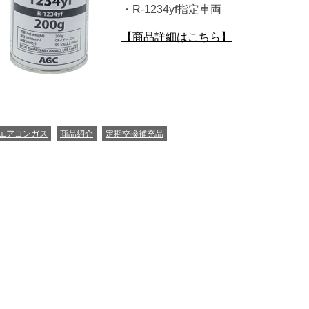
・R-1234yf指定車両
【商品詳細はこちら】
ATEGORIES
エアコンガス
商品紹介
定期交換補充品